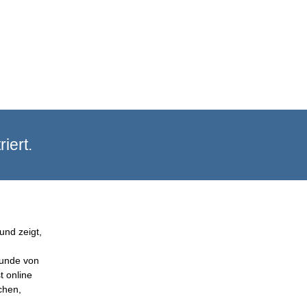
iert.
und zeigt,
Kunde von
t online
chen,