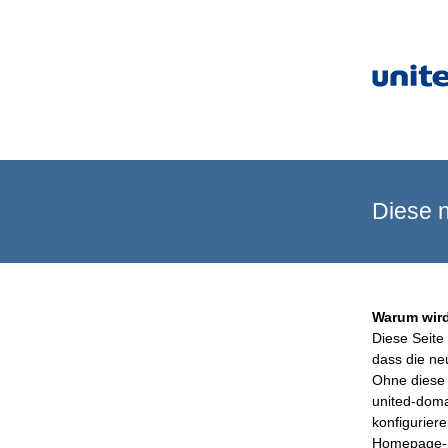
Diese n
Warum wird
Diese Seite 
dass die ne
Ohne diese 
united-doma
konfigurier
Homepage-B